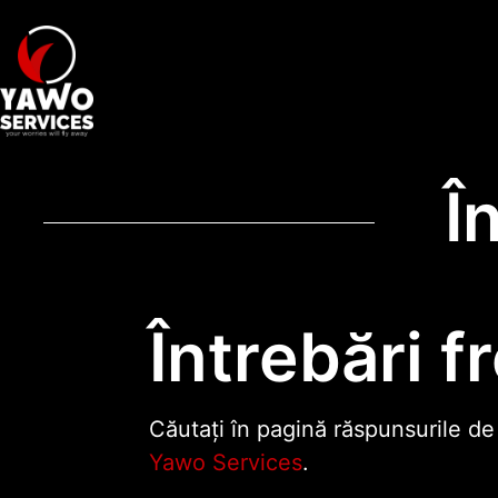
Î
Întrebări f
Căutați în pagină răspunsurile de
Yawo Services
.