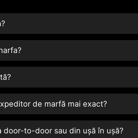
a?
marfa?
tă?
xpeditor de marfă mai exact?
a door-to-door sau din ușă în ușă?