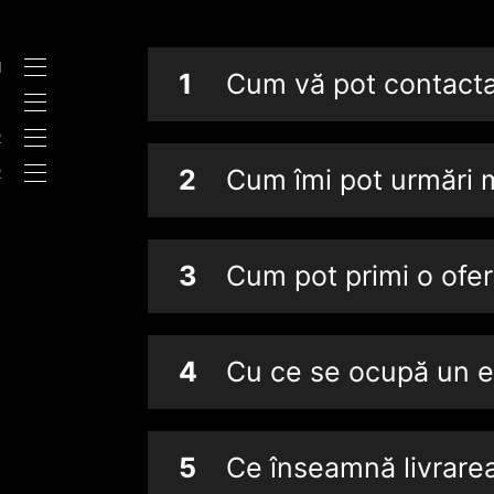
N
1
Cum vă pot contact
M
R
R
2
Cum îmi pot urmări 
3
Cum pot primi o ofer
4
Cu ce se ocupă un e
5
Ce înseamnă livrare