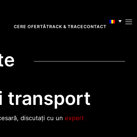
CERE OFERTĂ
TRACK & TRACE
CONTACT
te
i transport
cesară, discutați cu un
expert