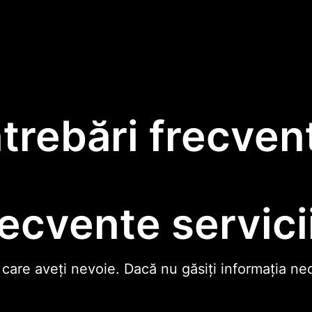
ntrebări frecven
recvente servici
 care aveți nevoie. Dacă nu găsiți informația ne